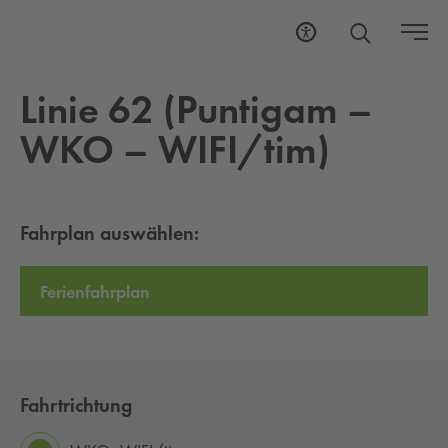
Linie 62 (Pun­ti­gam –
WKO – WIFI/tim)
Fahrplan auswählen:
Ferienfahrplan
Fahrtrichtung