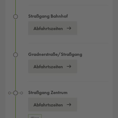
Straßgang Bahnhof
Abfahrtszeiten
Gradnerstraße/Straßgang
Abfahrtszeiten
Straßgang Zentrum
Abfahrtszeiten
Umstiegsmöglichkeiten