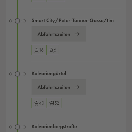
Smart City/Peter-Tunner-Gasse/tim
Abfahrtszeiten
Umstiegsmöglichkeiten
16
6
Kalvariengürtel
Abfahrtszeiten
Umstiegsmöglichkeiten
40
52
Kalvarienbergstraße