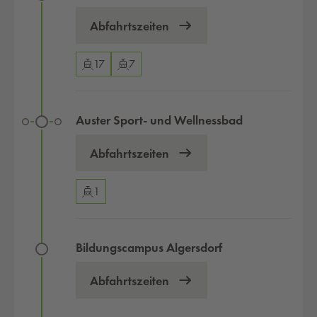
Abfahrtszeiten
Umstiegsmöglichkeiten
17
7
Auster Sport- und Wellnessbad
Abfahrtszeiten
Umstiegsmöglichkeiten
1
Bildungscampus Algersdorf
Abfahrtszeiten