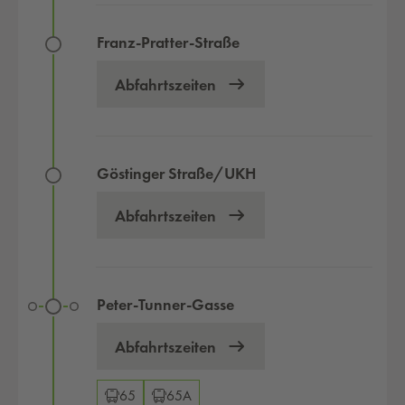
Franz-Pratter-Straße
Abfahrtszeiten
Göstinger Straße/UKH
Abfahrtszeiten
Peter-Tunner-Gasse
Abfahrtszeiten
Umstiegsmöglichkeiten
65
65A