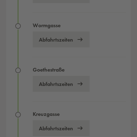
Wormgasse
Abfahrtszeiten
Goethestraße
Abfahrtszeiten
Kreuzgasse
Abfahrtszeiten