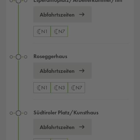
Abfahrtszeiten
Umstiegsmöglichkeiten
N1
N7
Roseggerhaus
Abfahrtszeiten
Umstiegsmöglichkeiten
N1
N3
N7
Südtiroler Platz/Kunsthaus
Abfahrtszeiten