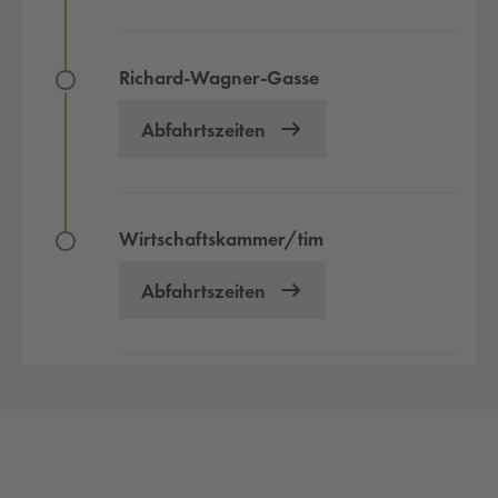
Richard-Wagner-Gasse
Abfahrtszeiten
Wirtschaftskammer/tim
Abfahrtszeiten