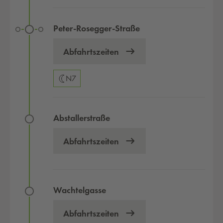
Peter-Rosegger-Straße
Abfahrtszeiten
Umstiegsmöglichkeiten
N7
Abstallerstraße
Abfahrtszeiten
Wachtelgasse
Abfahrtszeiten