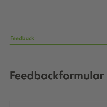
Feedback
Feed­back­for­mu­lar