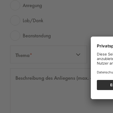
Anregung
Lob/Dank
Beanstandung
Thema
Size
Beschreibung des Anliegens (max. 4000 Zeic