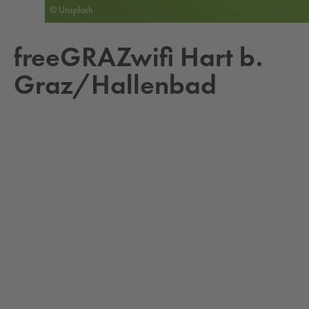
© Unsplash
free­GRA­Zwi­fi Hart b.
Graz/Hal­len­bad