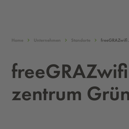
Home
Unternehmen
Standorte
freeGRAZwifi
free­GRA­Zwi­f
zen­trum Grün