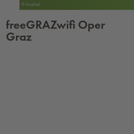
© Unsplash
free­GRA­Zwi­fi Oper
Graz