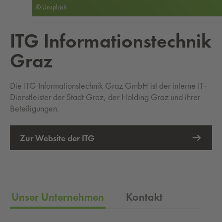
© Unsplash
ITG In­for­ma­ti­ons­tech­nik
Graz
Die ITG Informationstechnik Graz GmbH ist der interne IT-
Dienstleister der Stadt Graz, der Holding Graz und ihrer
Beteiligungen.
Zur Website der ITG
Externer Link
Unser Unternehmen
Kontakt