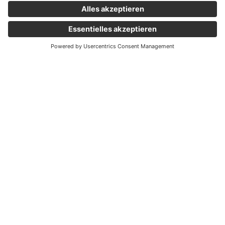
Wichtige Links
Aktuelles
Externer Link, öffnet eine neue Registerkarte
Karriere
Newsletter
Holding Graz
Unternehmen
Rechtliches