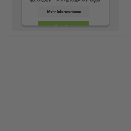
des Service zu, um diese Inhalte anzuzeigen.
Mehr Informationen
Akzeptieren
powered by
Usercentrics Consent
Management Platform