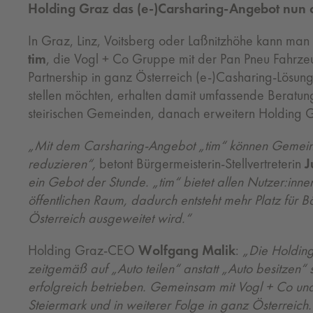
Holding Graz das (e-)Carsharing-Angebot nun a
In Graz, Linz, Voitsberg oder Laßnitzhöhe kann m
tim
, die Vogl + Co Gruppe mit der Pan Pneu Fahrz
Partnership in ganz Österreich (e-)Casharing-Lösun
stellen möchten, erhalten damit umfassende Beratun
steirischen Gemeinden, danach erweitern Holding G
„Mit dem Carsharing-Angebot „tim“ können Gemeinde
reduzieren“,
betont Bürgermeisterin-Stellvertreterin
J
ein Gebot der Stunde. „tim“ bietet allen Nutzer:inne
öffentlichen Raum, dadurch entsteht mehr Platz für
Österreich ausgeweitet wird.“
Holding Graz-CEO
Wolfgang Malik
:
„Die Holding 
zeitgemäß auf „Auto teilen“ anstatt „Auto besitzen“ 
erfolgreich betrieben. Gemeinsam mit Vogl + Co und
Steiermark und in weiterer Folge in ganz Österreich.