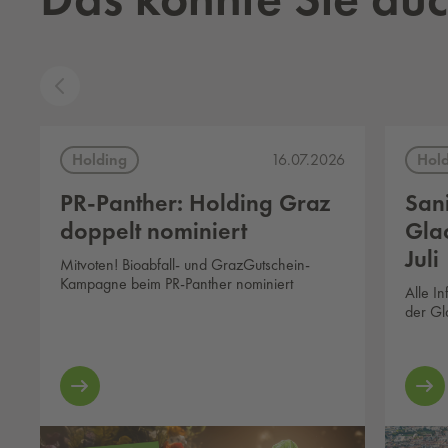
Holding
Hol
16.07.2026
PR-Panther: Holding Graz
San
doppelt nominiert
Glac
Juli
Mitvoten! Bioabfall- und GrazGutschein-
Kampagne beim PR-Panther nominiert
Alle I
der Gl