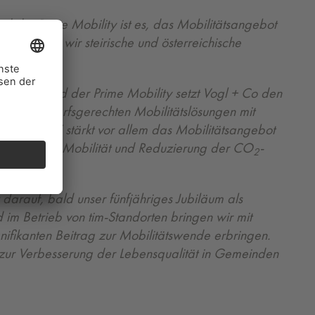
nd der Prime Mobility ist es, das Mobilitätsangebot
rstützen wir steirische und österreichische
ng Graz und der Prime Mobility setzt Vogl + Co den
 und bedarfsgerechten Mobilitätslösungen mit
on mit „tim“ stärkt vor allem das Mobilitätsangebot
, regionalen Mobilität und Reduzierung der CO
-
2
z darauf, bald unser fünfjähriges Jubiläum als
im Betrieb von tim-Standorten bringen wir mit
fikanten Beitrag zur Mobilitätswende erbringen.
iv zur Verbesserung der Lebensqualität in Gemeinden