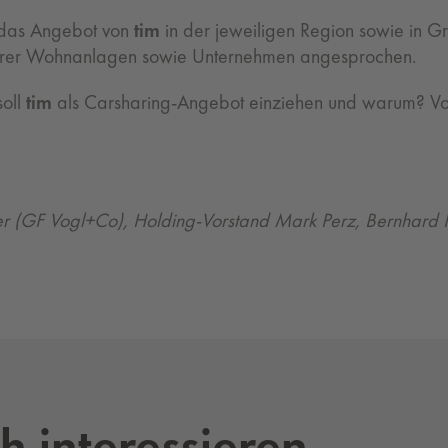
 das Angebot von
tim
in der jeweiligen Region sowie in 
ößerer Wohnanlagen sowie Unternehmen angesprochen.
soll
tim
als Carsharing-Angebot einziehen und warum? Vor
eser (GF Vogl+Co), Holding-Vorstand Mark Perz, Bernhard
h interessieren