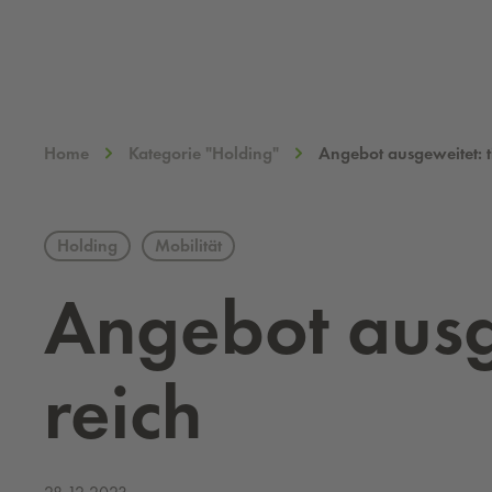
Home
Kategorie "Holding"
Angebot ausgeweitet: t
Holding
Mobilität
An­ge­bot aus­g
reich