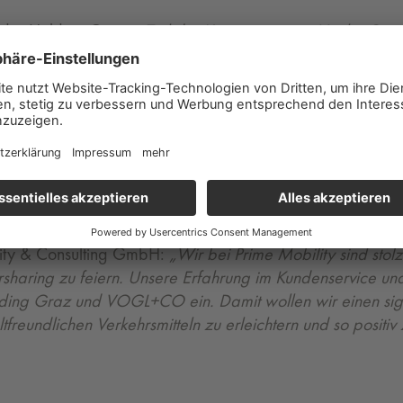
in der Holding Graz:
„Ziel der Kooperation mit Vogl + Co u
och bekannter zu machen und zu erweitern. Gemeinsam unte
ion für ihre Bewohner:innen anzubieten.“
iver Wieser
freuen sich:
„Mit der Kooperation der Holdi
ort. Die Verbindung einer großen Auswahl an Fahrzeugen
timale Ergänzung im Mobilitätsportfolio dar. Die Kooperati
lche zukünftig einen wichtigen Beitrag zur nachhaltigen
lity & Consulting GmbH:
„Wir bei Prime Mobility sind stol
haring zu feiern. Unsere Erfahrung im Kundenservice und 
ing Graz und VOGL+CO ein. Damit wollen wir einen signi
tfreundlichen Verkehrsmitteln zu erleichtern und so posit