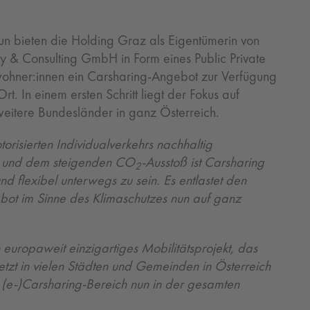
nun bieten die Holding Graz als Eigentümerin von
 & Consulting GmbH in Form eines Public Private
ewohner:innen ein Carsharing-Angebot zur Verfügung
rt. In einem ersten Schritt liegt der Fokus auf
eitere Bundesländer in ganz Österreich.
isierten Individualverkehrs nachhaltig
n und dem steigenden CO
-Ausstoß ist Carsharing
2
d flexibel unterwegs zu sein. Es entlastet den
ebot im Sinne des Klimaschutzes nun auf ganz
n europaweit einzigartiges Mobilitätsprojekt, das
jetzt in vielen Städten und Gemeinden in Österreich
 (e-)Carsharing-Bereich nun in der gesamten