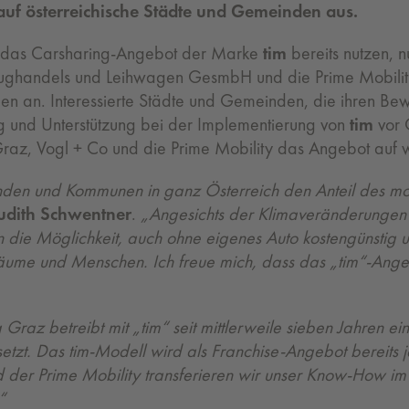
uf österreichische Städte und Gemeinden aus.
an das Carsharing-Angebot der Marke
tim
bereits nutzen, 
eughandels und Leihwagen GesmbH und die Prime Mobility
gen an. Interessierte Städte und Gemeinden, die ihren B
g und Unterstützung bei der Implementierung von
tim
vor O
raz, Vogl + Co und die Prime Mobility das Angebot auf w
n und Kommunen in ganz Österreich den Anteil des motor
udith Schwentner
.
„Angesichts der Klimaveränderunge
n die Möglichkeit, auch ohne eigenes Auto kostengünstig un
 Bäume und Menschen. Ich freue mich, dass das „tim“-Ang
Graz betreibt mit „tim“ seit mittlerweile sieben Jahren ei
setzt. Das tim-Modell wird als Franchise-Angebot bereits 
 der Prime Mobility transferieren wir unser Know-How im
“