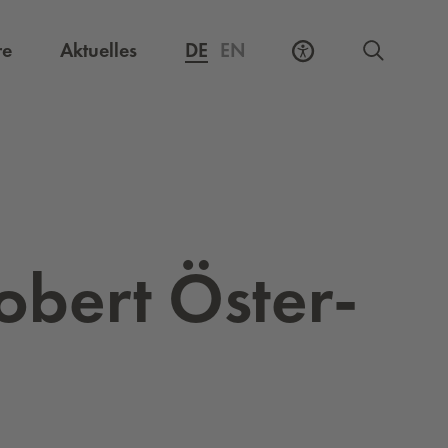
Externer Link, öffnet eine neue Registerkarte
re
Aktuelles
DE
EN
­obert Ös­ter­