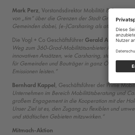
Mark Perz
, Vorstandsdirektor Mobilität & Freizeit 
von „tim“ über die Grenzen der Stadt Graz hinaus n
Gemeinden dabei, (e-)Carsharing als attraktive Opt
Die Vogl + Co Geschäftsführer
Gerald Auer und Ol
Weg zum 360-Grad-Mobilitätsanbieter konsequent f
innovativen Ansätzen, wie Carsharing, stellt eine op
für Gemeinden und Bauträger in ganz Österreich, we
Emissionen leisten.“
Bernhard Kappel
, Geschäftsführer der Prime Mobi
Unternehmen im Bereich Mobilitätsberatung und Cars
großem Engagement in die Kooperation mit der Hold
Unser Ziel ist es, den Zugang zu flexiblen und umwel
und städtischen Gebieten mitzuwirken.“
Mitmach-Aktion