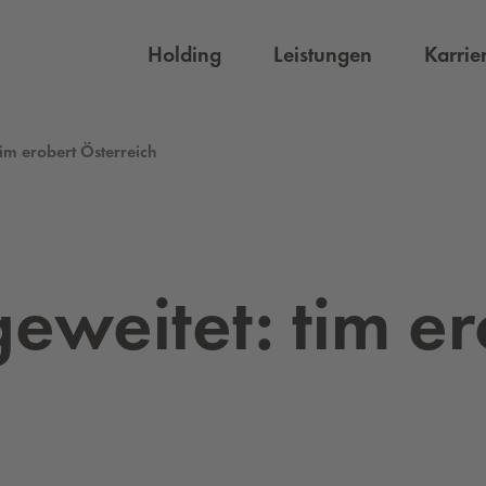
Holding
Leistungen
Karrie
im erobert Österreich
e­wei­tet: tim er