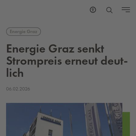
Energie Graz
Ener­gie Graz senkt
Strom­preis er­neut deut­
lich
06.02.2026