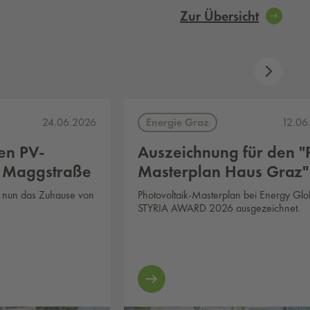
Zur Übersicht
Energie Graz
24.06.2026
12.06
en PV-
Auszeichnung für den "
r Maggstraße
Masterplan Haus Graz"
st nun das Zuhause von
Photovoltaik-Masterplan bei Energy Gl
STYRIA AWARD 2026 ausgezeichnet.