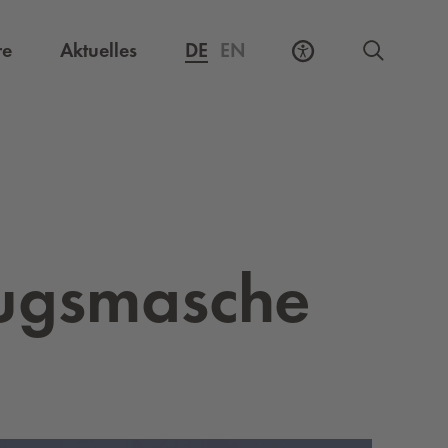
Externer Link, öffnet eine neue Registerkarte
re
Aktuelles
DE
EN
ugs­ma­sche