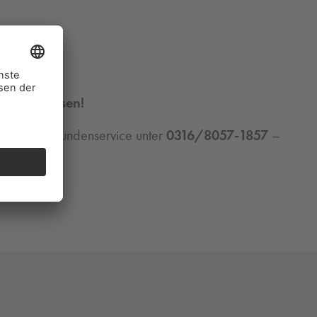
mer ausweisen!
e an unser Kundenservice unter
0316/8057-1857
–