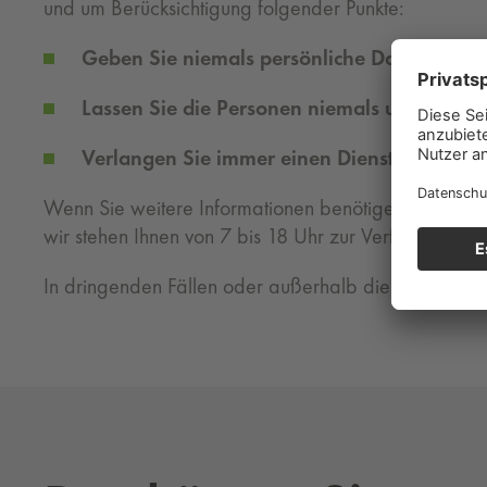
und um Berücksichtigung folgender Punkte:
Geben Sie niemals persönliche Daten (z.B. 
Lassen Sie die Personen niemals unbeaufsic
Verlangen Sie immer einen Dienstausweis –
Wenn Sie weitere Informationen benötigen oder dies
wir stehen Ihnen von 7 bis 18 Uhr zur Verfügung.
In dringenden Fällen oder außerhalb dieser Zeiten we