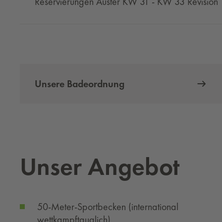
Reservierungen Auster KW 31 - KW 33 Revision
Unsere Badeordnung
Unser An­ge­bot
50-Meter-Sportbecken (international
wettkampftauglich)