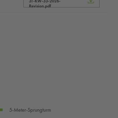
31-KW-33-2026-
Revision.pdf
5-Meter-Sprungturm