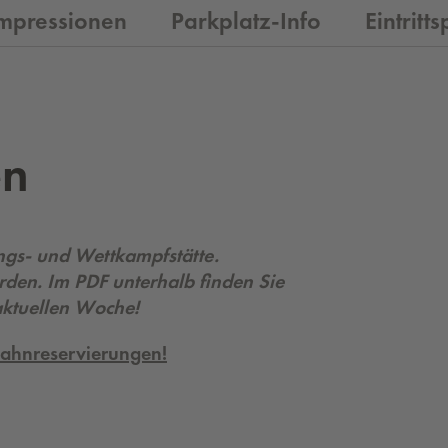
mpressionen
Parkplatz-Info
Eintritt
en
ings- und Wettkampfstätte.
en. Im PDF unterhalb finden Sie
ktuellen Woche!
 Bahnreservierungen!