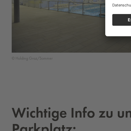
© Holding Graz/Sommer
Wichtige Info zu u
Parkplatz: