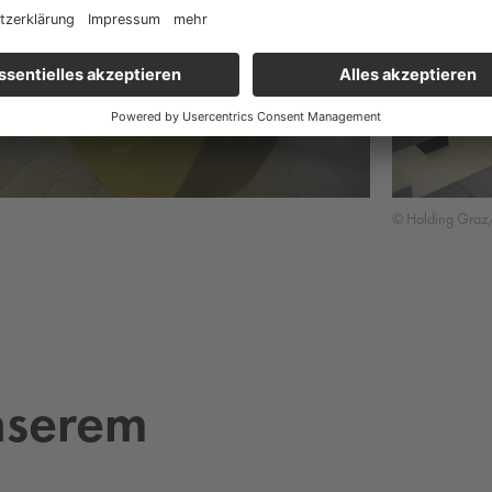
© Holding Gra
nserem