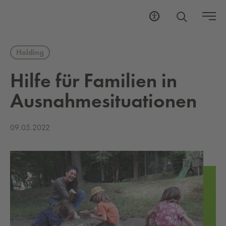
Holding
Hilfe für Fa­mi­li­en in
Aus­nah­me­si­tua­tio­nen
09.05.2022