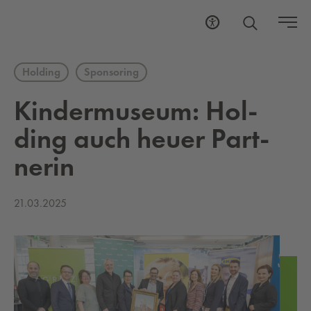
Holding
Sponsoring
Kin­der­mu­se­um: Hol­
ding auch heuer Part­
ne­rin
21.03.2025