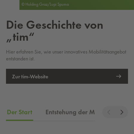
© Holding Graz/Lupi Spuma
Die Ge­schich­te von
„tim“
Hier erfahren Sie, wie unser innovatives Mobilitätsangebot
entstanden ist.
Zur tim-Website
Externer Link öffnet eine neue Registerkarte
Der Start
Entstehung der Marke "tim"