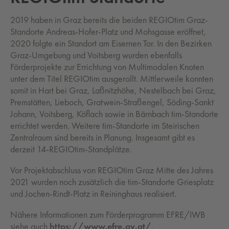
2019 haben in Graz bereits die beiden REGIOtim Graz-
Standorte Andreas-Hofer-Platz und Mohsgasse eröffnet,
2020 folgte ein Standort am Eisernen Tor. In den Bezirken
Graz-Umgebung und Voitsberg wurden ebenfalls
Förderprojekte zur Errichtung von Multimodalen Knoten
unter dem Titel REGIOtim ausgerollt. Mittlerweile konnten
somit in Hart bei Graz, Laßnitzhöhe, Nestelbach bei Graz,
Premstätten, Lieboch, Gratwein-Straßengel, Söding-Sankt
Johann, Voitsberg, Köflach sowie in Bärnbach tim-Standorte
errichtet werden. Weitere tim-Standorte im Steirischen
Zentralraum sind bereits in Planung. Insgesamt gibt es
derzeit 14-REGIOtim-Standplätze.
Vor Projektabschluss von REGIOtim Graz Mitte des Jahres
2021 wurden noch zusätzlich die tim-Standorte Griesplatz
und Jochen-Rindt-Platz in Reininghaus realisiert.
Nähere Informationen zum Förderprogramm EFRE/IWB
siehe auch
https://www.efre.gv.at/
.