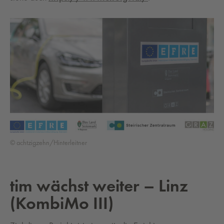
© achtzigzehn/Hinterleitner
tim wächst weiter – Linz
(KombiMo III)