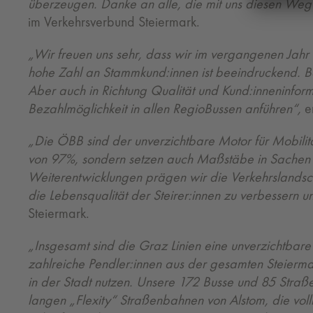
überzeugen. Danke an alle, die mit uns diesen Weg i
im Verkehrsverbund Steiermark.
„Wir freuen uns sehr, dass wir im vergangenen Jahr
hohe Zahl an Stammkund:innen ist beeindruckend. Ba
Aber auch in Richtung Qualität und Kund:inneninform
Bezahlmöglichkeit in allen RegioBussen anführen“,
er
„Die ÖBB sind der unverzichtbare Motor für Mobilitä
von 97%, sondern setzen auch Maßstäbe in Sachen Ef
Weiterentwicklungen prägen wir die Verkehrslandschaf
die Lebensqualität der Steirer:innen zu verbessern un
Steiermark.
„Insgesamt sind die Graz Linien eine unverzichtbare 
zahlreiche Pendler:innen aus der gesamten Steierma
in der Stadt nutzen. Unsere 172 Busse und 85 Straß
langen „Flexity“ Straßenbahnen von Alstom, die voll