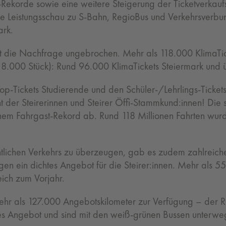
ekorde sowie eine weitere Steigerung der Ticketverkaufsz
e Leistungsschau zu S-Bahn, RegioBus und Verkehrsverbun
ark.
 ist die Nachfrage ungebrochen. Mehr als 118.000 KlimaT
 18.000 Stück): Rund 96.000 KlimaTickets Steiermark und 
p-Tickets Studierende und den Schüler-/Lehrlings-Tickets
t der Steirerinnen und Steirer Öffi-Stammkund:innen! Die 
em Fahrgast-Rekord ab. Rund 118 Millionen Fahrten wurden 
lichen Verkehrs zu überzeugen, gab es zudem zahlreich
ngen ein dichtes Angebot für die Steirer:innen. Mehr als 5
eich zum Vorjahr.
ehr als 127.000 Angebotskilometer zur Verfügung – der Re
es Angebot und sind mit den weiß-grünen Bussen unterwe