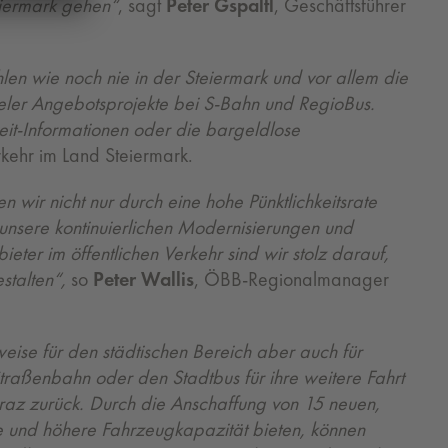
eiermark gehen“
, sagt
Peter Gspaltl
, Geschäftsführer
en wie noch nie in der Steiermark und vor allem die
ieler Angebotsprojekte bei S-Bahn und RegioBus.
zeit-Informationen oder die bargeldlose
erkehr im Land Steiermark.
wir nicht nur durch eine hohe Pünktlichkeitsrate
 unsere kontinuierlichen Modernisierungen und
ter im öffentlichen Verkehr sind wir stolz darauf,
stalten“,
so
Peter Wallis
, ÖBB-Regionalmanager
weise für den städtischen Bereich aber auch für
traßenbahn oder den Stadtbus für ihre weitere Fahrt
Graz zurück. Durch die Anschaffung von 15 neuen,
he und höhere Fahrzeugkapazität bieten, können