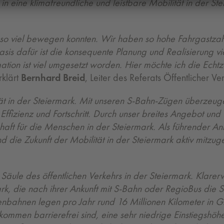
n eine klimafreundliche und leistbare Mobilität in der St
 so viel bewegen konnten. Wir haben so hohe Fahrgastzahl
sis dafür ist die konsequente Planung und Realisierung v
ation ist viel umgesetzt worden. Hier möchte ich die Echt
klärt
Bernhard Breid
, Leiter des Referats Öffentlicher V
t in der Steiermark. Mit unseren S-Bahn-Zügen überzeugen 
fizienz und Fortschritt. Durch unser breites Angebot und
t für die Menschen in der Steiermark. Als führender Anbie
d die Zukunft der Mobilität in der Steiermark aktiv mitzuge
Säule des öffentlichen Verkehrs in der Steiermark. Klarer
rk, die nach ihrer Ankunft mit S-Bahn oder
RegioBus die S
enbahnen legen pro Jahr rund 16 Millionen Kilometer in 
kommen barrierefrei sind, eine sehr niedrige Einstiegshö