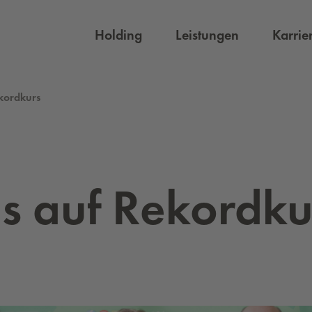
Holding
Leistungen
Karrie
ekordkurs
fis auf Re­kord­k