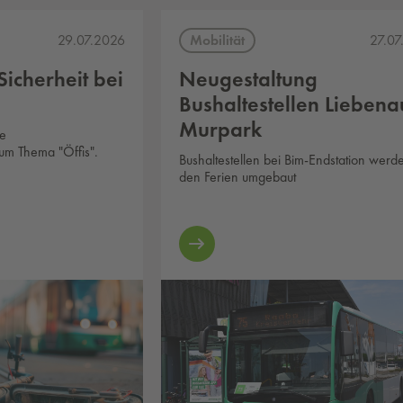
Mobilität
29.07.2026
27.07
Sicherheit bei
Neugestaltung
Bushaltestellen Liebena
Murpark
le
um Thema "Öffis".
Bushaltestellen bei Bim-Endstation werd
den Ferien umgebaut