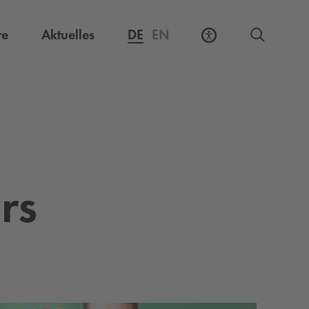
Externer Link, öffnet eine neue Registerkarte
re
Aktuelles
DE
EN
urs