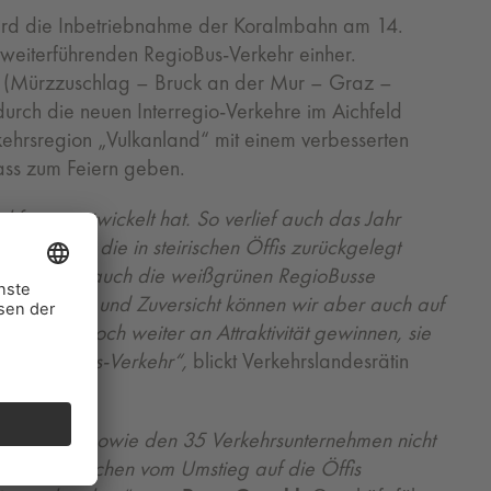
t wird die Inbetriebnahme der Koralmbahn am 14.
 weiterführenden RegioBus-Verkehr einher.
 (Mürzzuschlag – Bruck an der Mur – Graz –
urch die neuen Interregio-Verkehre im Aichfeld
ehrsregion „Vulkanland“ mit einem verbesserten
lass zum Feiern geben.
chfrage entwickelt hat. So verlief auch das Jahr
 Fahrten, die in steirischen Öffis zurückgelegt
erkehrs. Aber auch die weißgrünen RegioBusse
t Spannung und Zuversicht können wir aber auch auf
Verkehr noch weiter an Attraktivität gewinnen, sie
den RegioBus-Verkehr“,
blickt Verkehrslandesrätin
rtner:innen sowie den 35 Verkehrsunternehmen nicht
mehr Menschen vom Umstieg auf die Öffis