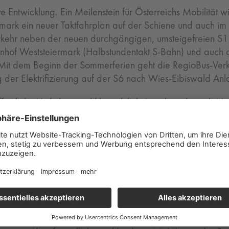
ive Entwicklung. Ein Meilenstein für Österreichs Mobilitä
rmark ein neuer Taktfahrplan auf der Schiene und auch im
kehr neben der neuen durchgängigen, umsteigefreien S1
hnhof Weststeiermark (Halbstundentakt S-Bahn) und auch d
 Mit dem Beginn der Sommerferien geht die RegioBus-Verk
g der Elektrifizierung auf der S6 nach Wies-Eibiswald An
ffentliche Verkehr sowohl hinsichtlich Angebot als auch Na
tickets sind ebenso Rekord wie auch die rund 118 Millionen
 seit Jahren das Rückgrat des steirischen öffentlichen V
gen stets einen signifikanten Zuwachs an Fahrgästen. Mi
hme der Koralmbahn am 14. Dezember wird der öffentliche 
en Taktfahrplan auf der Schiene und auch im weiterführen
 die Erfolge, die ohne die Zusammenarbeit mit unseren Pa
ie Zukunft des ÖV und wollen mit unserem
Angebot noch 