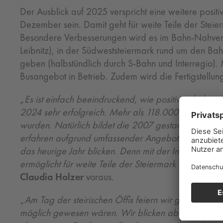
Der Ausblick auf 2025 verspricht eine weitere posit
Dezember sein. Damit geht für weite Teile der Steie
Besondere Verbesserungen wird es im Bahn-Nahver
Leibnitz), in der Südweststeiermark rund um den Ba
geben (halbstündlich durch S-Bahn und Interregio).
Busangebot in Betrieb. Zudem wird die Fertigstellun
„Es ist einfach beeindruckend, wie positiv sich der ö
2024 sehr erfolgreich. Mehr als 118.000 aktive Klima
wurden. Natürlich bildet die 2007 gestartete S-Bahn
erfahren aufgrund umfassender Angebotsverbesserun
das heurige Jahr blicken. Denn mit der Inbetriebna
ermöglicht für weite Teile der Steiermark einen neu
Claudia Holzer
voraus.
„
Am Tag der steirischen Öffis feiern wir gemeinsam
möglich gewesen wären. Wir blicken aber auch in d