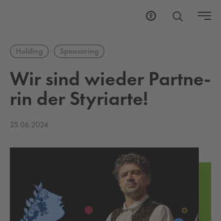
Holding
Sponsoring
Wir sind wie­der Part­ne­
rin der Sty­ri­ar­te!
25.06.2024