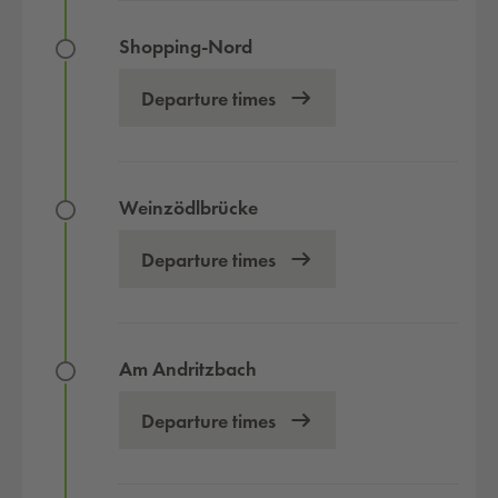
Shopping-Nord
Departure times
Weinzödlbrücke
Departure times
Am Andritzbach
Departure times