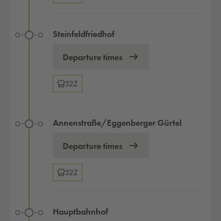
Steinfeldfriedhof
Departure times
Changeover options
52Z
Annenstraße/Eggenberger Gürtel
Departure times
Changeover options
52Z
Hauptbahnhof