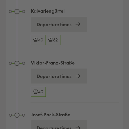
Kalvariengürtel
Departure times
Changeover options
40
62
Viktor-Franz-Straße
Departure times
Changeover options
40
Josef-Pock-Straße
Departure times