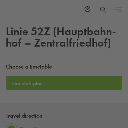
Linie 52Z (Haupt­bahn­
hof – Zen­tral­fried­hof)
Choose a timetable
Ferienfahrplan
Travel direction