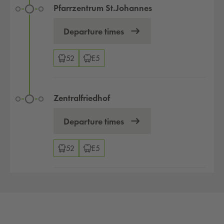
Pfarrzentrum St.Johannes
Departure times
Changeover options
52
E5
Zentralfriedhof
Departure times
Changeover options
52
E5