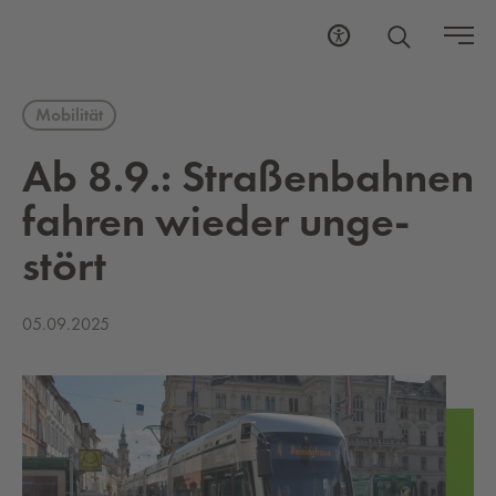
Mobilität
Ab 8.9.: Straßen­bah­nen
fah­ren wie­der un­ge­
stört
05.09.2025