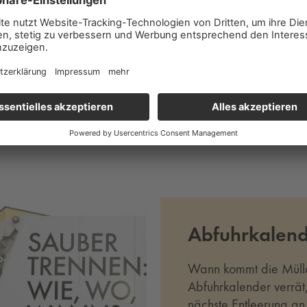
Abfuhrkalen
Wann kommt die Müll
Abfuhrkalender verrät
nächste Entleerung an