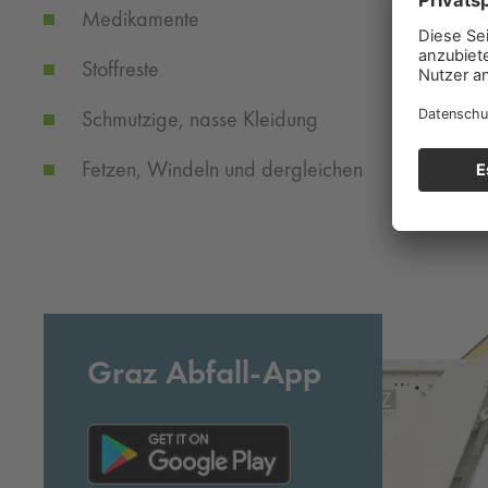
Medikamente
Stoffreste
Schmutzige, nasse Kleidung
Fetzen, Windeln und dergleichen
Graz Abfall-App