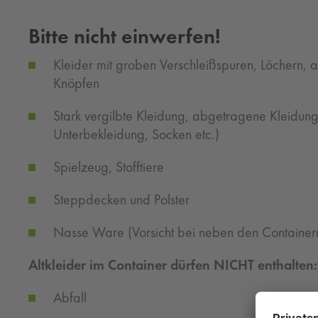
Bitte nicht einwerfen!
Kleider mit groben Verschleißspuren, Löchern, 
Knöpfen
Stark vergilbte Kleidung, abgetragene Kleidung
Unterbekleidung, Socken etc.)
Spielzeug, Stofftiere
Steppdecken und Polster
Nasse Ware (Vorsicht bei neben den Container
Altkleider im Container dürfen NICHT enthalten:
Abfall