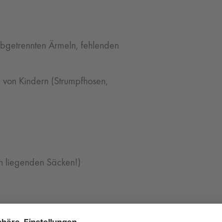
abgetrennten Ärmeln, fehlenden
 von Kindern (Strumpfhosen,
n liegenden Säcken!)