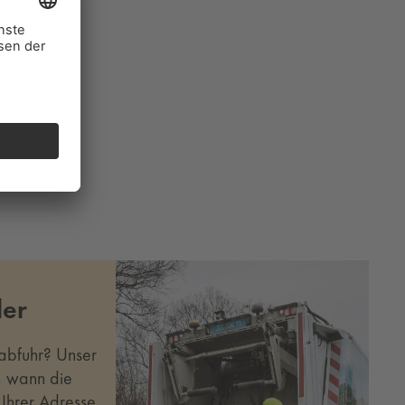
der
abfuhr? Unser
, wann die
 Ihrer Adresse