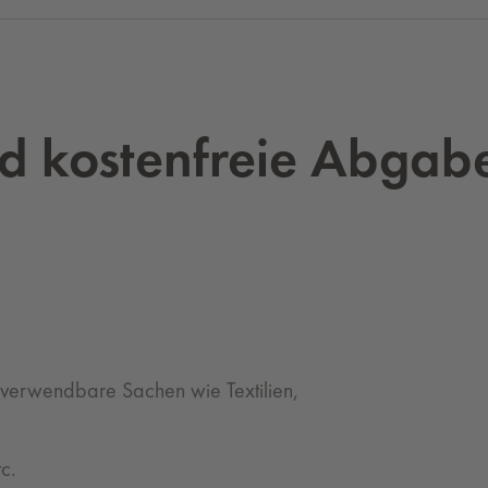
nd kos­ten­freie Ab­ga­b
rverwendbare Sachen wie Textilien,
tc.