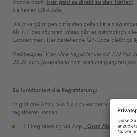
Standardtarif (
hier geht es direkt zu den Tarifen
).
Sie keinen QR-Code.
Die 5 vergünstigen Einfahrten gelten für ein Kalend
Ab 1.1. des nächsten Jahres gibt es automatisch wied
Grazer:innen. Der bestehende QR-Code bleibt gülti
Preisbeispiel: Wer ohne Registrierung mit 100 Kilo Sp
35,00 Euro (ausgehend vom Mehrmengenpreis pro 
So funktioniert die Registrierung:
Es gibt drei Arten, wie Sie sich vor der erstmaligen Ei
registrieren können.
1.) Registrierung via App
„Graz Abfall“