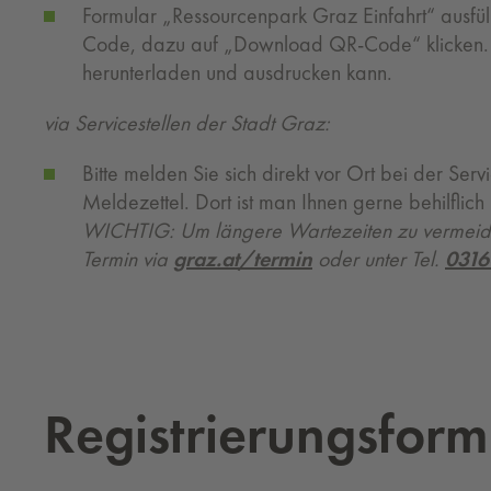
Formular „Ressourcenpark Graz Einfahrt“ ausf
Code, dazu auf „Download QR-Code“ klicken. Ei
herunterladen und ausdrucken kann.
via Servicestellen der Stadt Graz:
Bitte melden Sie sich direkt vor Ort bei der Serv
Meldezettel. Dort ist man Ihnen gerne behilfli
WICHTIG: Um längere Wartezeiten zu vermeiden
Termin via
graz.at/termin
oder unter Tel.
0316
Re­gis­trie­rungs­for­m