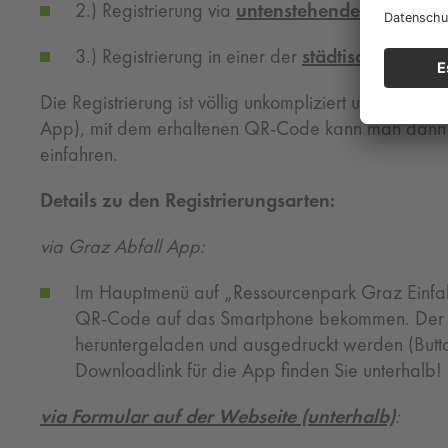
2.) Registrierung via
untenstehendem Formula
3.) Registrierung in einer der
städtischen Servi
Die Registrierung ist völlig unkompliziert und erfolgt 
App), mit dem erhaltenen QR-Code kann man dann 
einfahren.
Details zu den Registrierungsarten:
via Graz Abfall App:
Im Hauptmenü auf „Ressourcenpark Graz Einfahrt
QR-Code auf das Smartphone bekommen. Der 
heruntergeladen und ausgedruckt werden (Butt
Downloadlink für die App finden Sie unterhalb!
via Formular auf der Webseite (unterhalb)
: