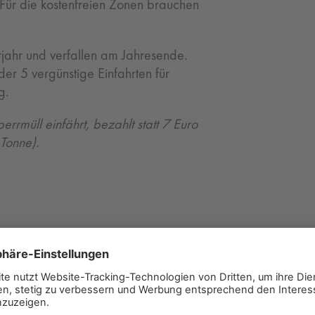
 Für die kostenfreien Zonen brauchen
erjahr und verfallen am Jahresende.
er 5 vergünstige Einfahrten für
g.
errmüll einfährt, bezahlt statt 7 Euro
Tonne).
nfahrt in die Reststoff-Zone