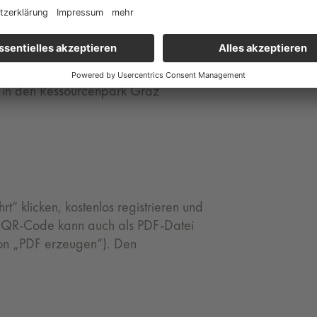
r
cestellen
innerhalb kürzester Zeit (online bzw.
in den Ressourcenpark Graz
“ klicken, kostenlos registrieren und
QR-Code kann auch als PDF-Datei
on „PDF erzeugen“). Den