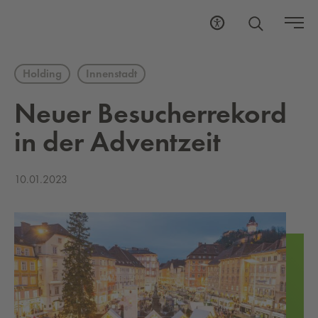
Holding
Innenstadt
Neuer Be­su­cher­re­kord
in der Ad­v­ent­zeit
10.01.2023