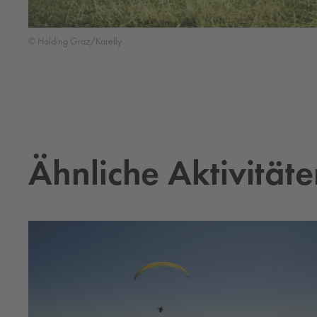
© Holding Graz/Karelly
Ähn­li­che Ak­ti­vi­tä­t