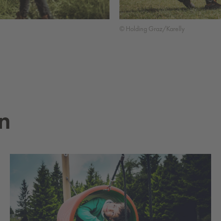
© Holding Graz/Karelly
en