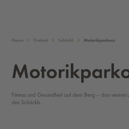
Home
Freizeit
Schöckl
Motorikparkour
Mo­to­rik­par­k­
Fitness und Gesundheit auf dem Berg – das vereint
des Schöckls.