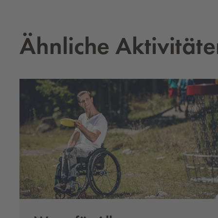
Ähn­li­che Ak­ti­vi­tä­t