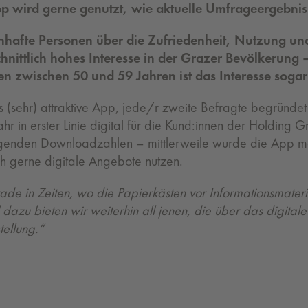
pp wird gerne genutzt, wie aktuelle Umfrageergebnis
afte Personen über die Zufriedenheit, Nutzung und 
chnittlich hohes Interesse in der Grazer Bevölkerung
nen zwischen 50 und 59 Jahren ist das Interesse soga
 (sehr) attraktive App, jede/r zweite Befragte begründet 
hr in erster Linie digital für die Kund:innen der Holding 
teigenden Downloadzahlen – mittlerweile wurde die App m
ch gerne digitale Angebote nutzen.
de in Zeiten, wo die Papierkästen vor Informationsmateria
l dazu bieten wir weiterhin all jenen, die über das digita
ellung.“