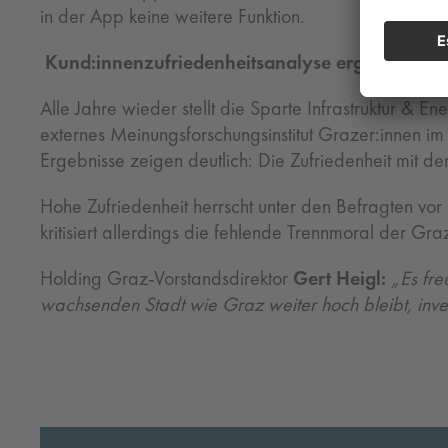
in der App keine weitere Funktion.
Kund:innenzufriedenheitsanalyse ergibt Top-Wer
Alle Jahre wieder stellt die Sparte Infrastruktur & 
externes Meinungsforschungsinstitut Grazer:innen im
Ergebnisse zeigen deutlich: Die Zufriedenheit mit der
Hohe Zufriedenheit herrscht unter den Befragten vor
kritisiert allerdings die fehlende Trennmoral der Gr
Holding Graz-Vorstandsdirektor
Gert Heigl:
„Es fre
wachsenden Stadt wie Graz weiter hoch bleibt, inves