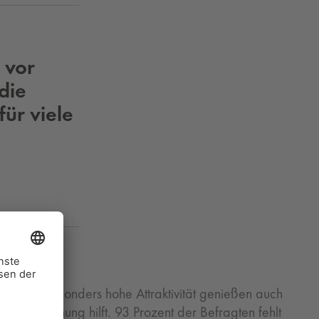
 vor
die
für viele
ttraktiv. Besonders hohe Attraktivität genießen auch
bfalltrennung hilft. 93 Prozent der Befragten fehlt