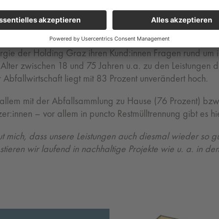
te für den Bereich Abfallwirtschaft
Energie der Holding Graz ihren Kund:innen Fragen rund um 
 Alter zwischen 18 und 75 Jahren u.a. zu den Leistungen d
 Abfallwirtschaft liegt mit 83 Prozent unverändert hoch.
 allem mit der Abfallsammlung zu Hause (76 Prozent) bzw.
azer:innen – vor allem in puncto Restmülltrennung gibt es 
ut mich, dass unsere Leistungen auch diesmal wieder so gu
tieren wir laufend in nachhaltige Projekte wie u. a. in d