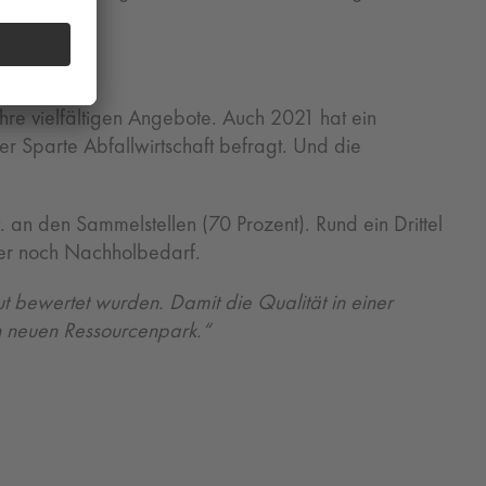
ihre vielfältigen Angebote. Auch 2021 hat ein
er Sparte Abfallwirtschaft befragt. Und die
 an den Sammelstellen (70 Prozent). Rund ein Drittel
hier noch Nachholbedarf.
t bewertet wurden. Damit die Qualität in einer
en neuen Ressourcenpark.“