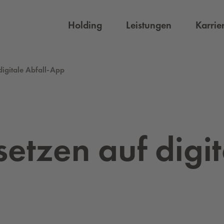
Holding
Leistungen
Karrie
digitale Abfall-App
et­zen auf di­gi­t