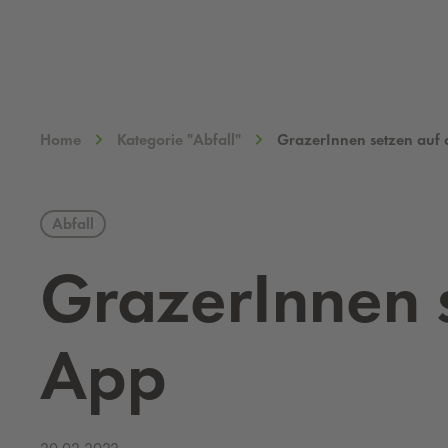
Home
Kategorie "Abfall"
GrazerInnen setzen auf 
Abfall
Gra­ze­rIn­nen s
App