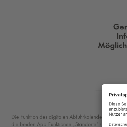
Ger
In
Möglichk
Die Funktion des digitalen Abfuhrkalenders in der Ap
die beiden App-Funktionen „Standorte“ (79 Prozent) u