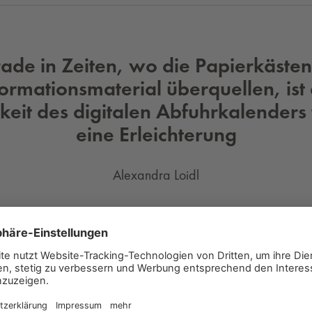
ade in Zeiten, wo die Papierkästen
formationsmaterial überquellen, ist 
eit des digitalen Abfuhrkalenders 
eine Erleichterung
Alexandra Loidl
p schätzen übrigens 75 Prozent der Befragten als (sehr) a
nd das „Abfall ABC“ (75 Prozent), das bei der richtigen A