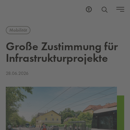
Mobilität
Große Zu­stim­mung für
In­fra­struk­tur­pro­jek­te
28.06.2026