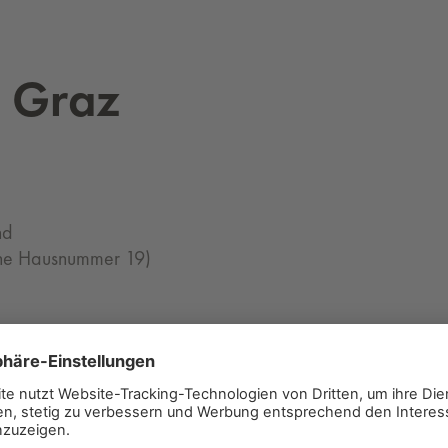
 Graz
nd
he Hausnummer 19)
im Jugendzentrum)