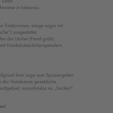
. Einen
ewiese in Liebenau.
n Trinkbrunnen, einige sogar mit
he“) ausgestattet.
len der Löcher (Hund gräbt,
er mit Hundekotsäckchenspendern
aufgrund ihrer Lage zum Spaziergehen
in der Hundezone gesetzliche
Stadtgebiet, ausnahmslos ins „Sackerl“
en!