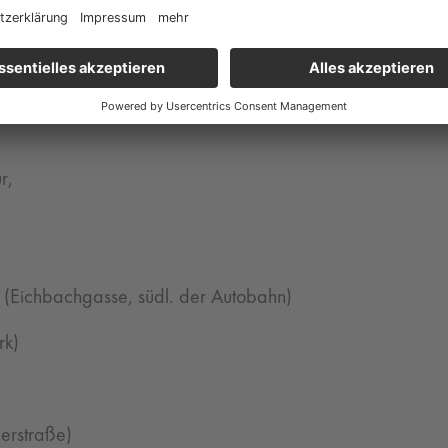
agasse)
l-Gasse/Kantgasse)
r,
(Eichbachgasse, südl. der Autobahn)
rk)
erstraße)