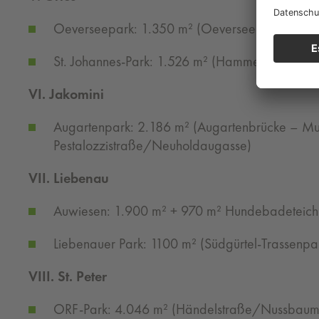
Oeverseepark: 1.350 m² (Oeverseegasse/Liss
St. Johannes-Park: 1.526 m² (Hammer-Purgstal
VI. Jakomini
Augartenpark: 2.186 m² (Augartenbrücke – Mu
Pestalozzistraße/Neuholdaugasse)
VII. Liebenau
Auwiesen: 1.900 m² + 970 m² Hundebadeteich 
Liebenauer Park: 1100 m² (Südgürtel-Trassenpa
VIII. St. Peter
ORF-Park: 4.046 m² (Händelstraße/Nussbaum