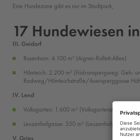
Eine Hundezone gibt es nur im Stadtpark,
17 Hundewiesen in
III. Geidorf
Rosenhain: 4.100 m² (Aigner-Rollett-Allee)
Hilmteich: 2.200 m² (Födranspergweg: Geh- u
Radweg/Hilmteichstraße/Auersperggasse Hö
IV. Lend
Volksgarten: 1.600 m² (Volksgartenstraße)
Leuzenhofgasse: 550 m² (Leuzenhofgasse 4 be
V. Gries