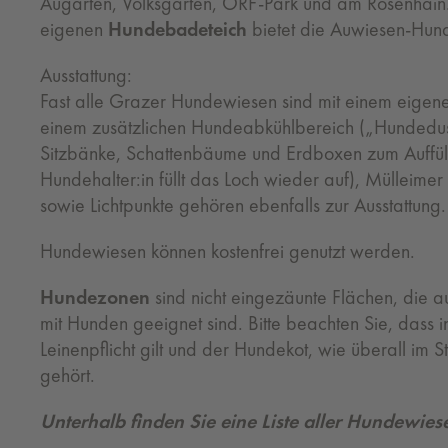
Augarten, Volksgarten, ORF-Park und am Rosenhain
eigenen
Hundebadeteich
bietet die Auwiesen-Hund
Ausstattung:
Fast alle Grazer Hundewiesen sind mit einem eigene
einem zusätzlichen Hundeabkühlbereich („Hundedusc
Sitzbänke, Schattenbäume und Erdboxen zum Auffül
Hundehalter:in füllt das Loch wieder auf), Mülleim
sowie Lichtpunkte gehören ebenfalls zur Ausstattung.
Hundewiesen können kostenfrei genutzt werden.
Hundezonen
sind nicht eingezäunte Flächen, die 
mit Hunden geeignet sind. Bitte beachten Sie, dass 
Leinenpflicht gilt und der Hundekot, wie überall im 
gehört.
Unterhalb finden Sie eine Liste aller Hundewies