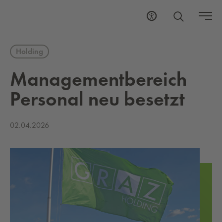
Holding
Ma­na­ge­ment­be­reich
Per­so­nal neu be­setzt
02.04.2026