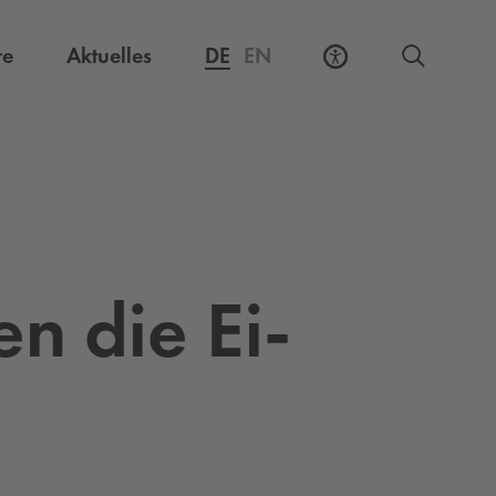
Externer Link, öffnet eine neue Registerkarte
re
Aktuelles
DE
EN
en die Ei­