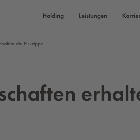
Holding
Leistungen
Karrie
halten die Eiskrippe
chaf­ten er­hal­t