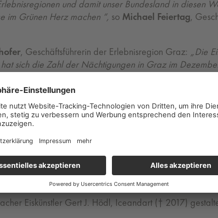
e elf Erlebnisregionen und damit unser Bundesland in dies
sse im Grünen Herz machen “,
so
Michael Feiertag
, Gesch
hofer
, Geschäftsführerin der Erlebnisregion Graz:
„Die Eis
1996 hat sich die Zahl der Nächtigungen in Graz im Dezem
krippe zu sehen. Dies unterstreicht die Bedeutung und Attr
krippe heuer neu. Die Rückwand aus Eis wird zusätzlich ver
 Josef und das Jesuskind sowie die drei Weisen bekommen h
:
cher Eiskünstler Gert J. Hödl, Iceandart († 2017) gestalte