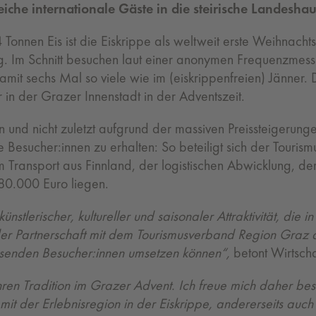
iche internationale Gäste in die steirische Landeshau
Tonnen Eis ist die Eiskrippe als weltweit erste Weihnacht
artig. Im Schnitt besuchen laut einer anonymen Frequenzm
it sechs Mal so viele wie im (eiskrippenfreien) Jänner. D
r in der Grazer Innenstadt in der Adventszeit.
 und nicht zuletzt aufgrund der massiven Preissteigerun
 Besucher:innen zu erhalten: So beteiligt sich der Touri
om Transport aus Finnland, der logistischen Abwicklung, d
80.000 Euro liegen.
ünstlerischer, kultureller und saisonaler Attraktivität, di
k der Partnerschaft mit dem Tourismusverband Region Graz 
ausenden Besucher:innen umsetzen können“,
betont Wirtscha
ren Tradition im Grazer Advent. Ich freue mich daher bes
mit der Erlebnisregion in der Eiskrippe, andererseits auc