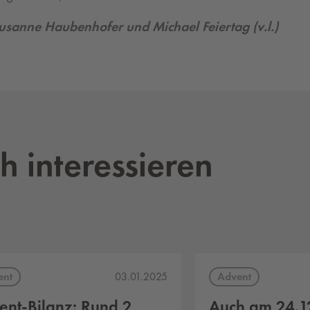
Susanne Haubenhofer und Michael Feiertag (v.l.)
h interessieren
ent
Advent
03.01.2025
ent-Bilanz: Rund 2
Auch am 24.12