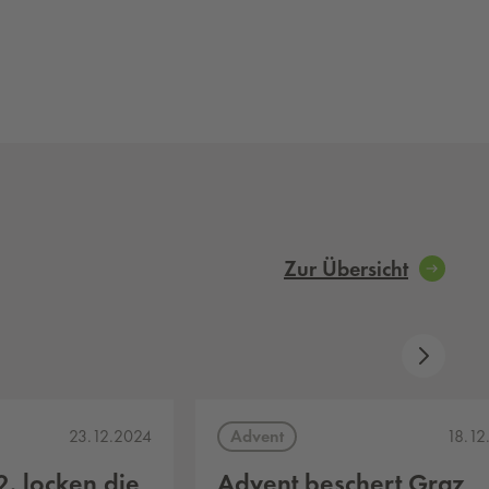
Zur Übersicht
Advent
23.12.2024
18.12
. locken die
Advent beschert Graz