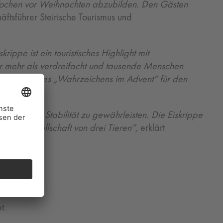
en Wochen vor Weihnachten abzubilden. Den Gästen
äftsführer Steirische Tourismus und
krippe ist ein touristisches Highlight mit
ber mehr als verdreifacht und tausende Menschen
aktivität dieses „Wahrzeichens im Advent“ für den
stärkt, um Stabilität zu gewährleisten. Die Eiskrippe
euer Gesellschaft von drei Tieren“,
erklärt
t.