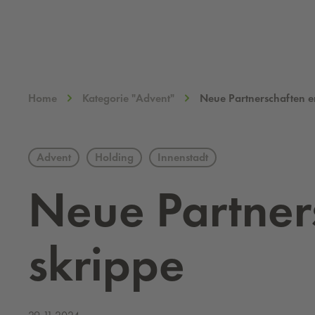
Home
Kategorie "Advent"
Neue Partnerschaften er
Advent
Holding
Innenstadt
Neue Part­ner­s
skrip­pe