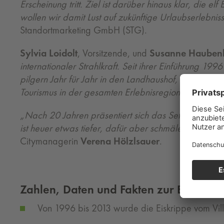
Erscheinung tritt. Ziel ist darüber hinaus klar, di
wollen wir damit Lust auf zukünftige Urlaubserlebni
Standortmarketing GmbH (STG).
Sylvia Loidolt
, Vorsitzende, und
Susanne Hauben
internationaler Strahlkraft. Seit ihrer Einführung 
pilgern Jahr für Jahr in den Landhaushof, um die Eis
Tourismus in der gesamten Erlebnisregion Graz.“
„Nach 20 Jahren präsentiert sich das Setting der Eis
ist heuer etwas tiefer, dafür aber schmäler. Maria,
Citymanagerin
Verena Hölzlsauer
.
Zahlen, Daten und Fakten zur Eiskrippe
Von 1996 bis 2013 wurde die Eiskrippe vom Villa