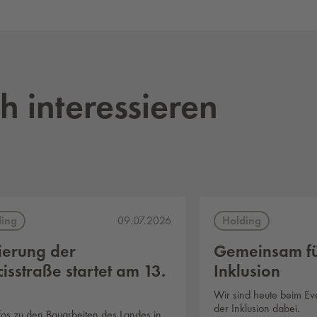
h interessieren
ding
Holding
09.07.2026
ierung der
Gemeinsam f
isstraße startet am 13.
Inklusion
Wir sind heute beim E
der Inklusion dabei.
nfos zu den Bauarbeiten des Landes in