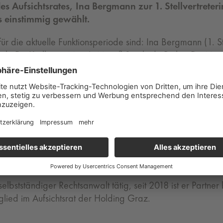
s Aufsichtsrates, Ina Bergmann zur 1. Stellvertreter
es einstimmig gewählt.
ür die aktuelle Funktionsperiode sind: Ina Bergmann (1. S
a
itsch, Dr. Karlheinz Morré, Mag.
Sieglinde Pailer, Dr. Mari
Juana Benedikt, Wolfgang Rucker, Horst Schachner, Walter
mig auch die Vorsitzenden sowie stellvertretenden Vorsit
l (Vorsitzender) und Ina Bergmann (Stellvertreterin) an, 
itet.
 selbstständiger Rechtsanwalt tätig, seit 2018 ist er Partn
glied im Aufsichtsrat der Holding Graz.