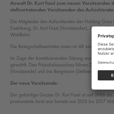
Anwalt Dr. Kurt Fassl zum neuen Vorsitzenden de
stellvertretenden Vorsitzenden des Aufsichtsrat
Die Mitglieder des Aufsichtsrates der Holding Graz f
Eiselsberg, Dr. Kurt Fassl (Vorsitzender), Johanna Fl
Wohlfahrt.
Die Belegschaftsvertreter:innen im AR sind: Tamara 
Im Zuge der konstituierenden Sitzung wurden einstim
gewählt. Den Präsidialausschuss führen Dr. Kurt Fass
(Vorsitzende) und Ina Bergmann (Stellvertreterin) gele
Der neue Vorsitzende:
Der gebürtige Grazer Dr. Kurt Fassl ist seit 1988 als
promovierte Jurist war bereits von 2013 bis 2017 Mit