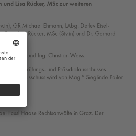
in und Lisa Rücker, MSc zur weiteren
tv.in), GR Michael Ehmann, LAbg. Detlev Eisel-
o Pirzl, Lisa Rücker, MSc (Stv.in) und Dr. Gerhard
 Semlitsch und Ing. Christian Weiss.
zenden des Prüfungs- und Präsidialausschusses
a
der Prüfungsausschuss wird von Mag.
Sieglinde Pailer
er bei Fassl Haase Rechtsanwälte in Graz. Der