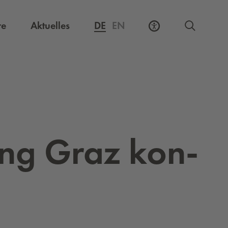
Externer Link, öffnet eine neue Registerkarte
re
Aktuelles
DE
EN
ding Graz kon­