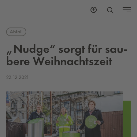
Abfall
„­Nud­ge“ sorgt für sau­
be­re Weih­nachts­zeit
22.12.2021