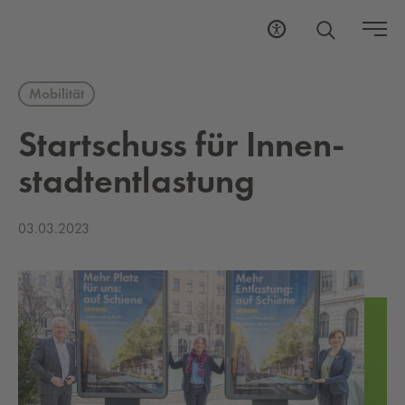
Mobilität
Start­schuss für In­nen­
stadt­ent­las­tung
03.03.2023