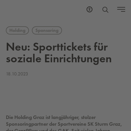
Holding
Sponsoring
Neu: Sport­tickets für
so­zia­le Ein­rich­tun­gen
18.10.2023
Die Holding Graz ist langjähriger, stolzer
Sponsoringpartner der Sportvereine SK Sturm Graz,
der Graz99ers und des GAK. Seit vielen Jahren