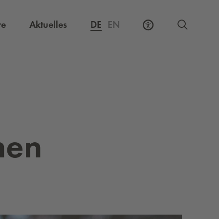
Externer Link, öffnet eine neue Registerkarte
re
Aktuelles
DE
EN
men