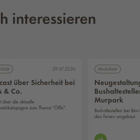
h interessieren
lität
Mobilität
29.07.2026
ast über Sicherheit bei
Neugestaltun
s & Co.
Bushaltestell
Murpark
 über die aktuelle
heitskampagne zum Thema "Öffis".
Bushaltestellen bei Bim
den Ferien umgebaut