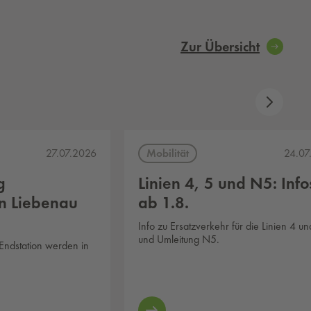
Zur Übersicht
Mobilität
27.07.2026
24.07
g
Li­ni­en 4, 5 und N5: Info
en Liebenau
ab 1.8.
Info zu Ersatzverkehr für die Linien 4 un
und Umleitung N5.
-Endstation werden in