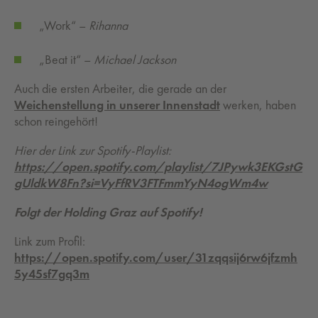
„Work“ –
Rihanna
„Beat it“ –
Michael Jackson
Auch die ersten Arbeiter, die gerade an der
Weichenstellung in unserer Innenstadt
werken, haben
schon reingehört!
Hier der Link zur Spotify-Playlist:
https://open.spotify.com/playlist/7JPywk3EKGstG
gUldkW8Fn?si=VyFfRV3FTFmmYyN4ogWm4w
Folgt der Holding Graz auf Spotify!
Link zum Profil:
https://open.spotify.com/user/31zqqsij6rw6jfzmh
5y45sf7gq3m