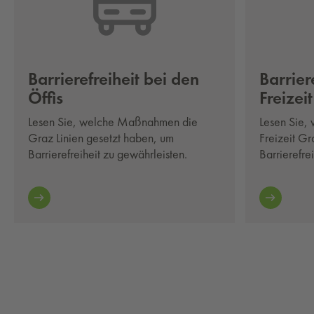
Bar­rie­re­frei­heit bei den
Bar­rie­r
Öf­fis
Frei­zeit
Lesen Sie, welche Maßnahmen die
Lesen Sie
Graz Linien gesetzt haben, um
Freizeit Gr
Barrierefreiheit zu gewährleisten.
Barrierefre