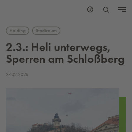
Holding
Stadtraum
2.3.: Heli un­ter­wegs,
Sper­ren am Schloß­berg
27.02.2026