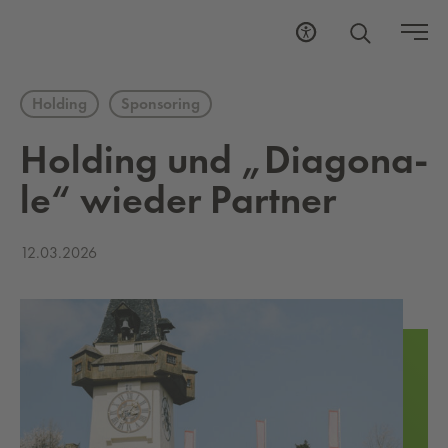
Holding
Sponsoring
Hol­ding und „Dia­go­na­
le“ wie­der Part­ner
12.03.2026